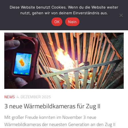
Förderverein der Freiwilligen Feuerwehr Buxtehude Zug II e.V.
Diese Website benutzt Cookies. Wenn du die Website weiter
Zum Inhalt springen
nutzt, gehen wir von deinem Einverständnis aus.
AUTOR:
ADMIN
OK
Nein
NEWS
4. DEZEMBER 2025
3 neue Wärmebildkameras für Zug II
Mit großer Freude konnten im November 3 neue
Wärmebildkameras der neuesten Generation an den Zug II