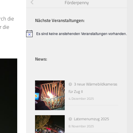
Förderpenny
rch die
Nächste Veranstaltungen:
 die
Es sind keine anstehenden Veranstaltungen vorhanden.
Hinweis
News:
3 neue Wärmebildkameras
für Zug II
4. Dezember 2025
Laternenumzug 2025
8. November 2025