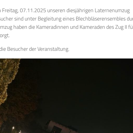
m Freitag, 07.11.2025 unseren diesjährigen Laternenumzug
sucher sind unter Begleitung eines Blechbläserensembles du
 Umzug haben die Kameradinnen und Kameraden des Zug II für
orgt.
die Besucher der Veranstaltung.