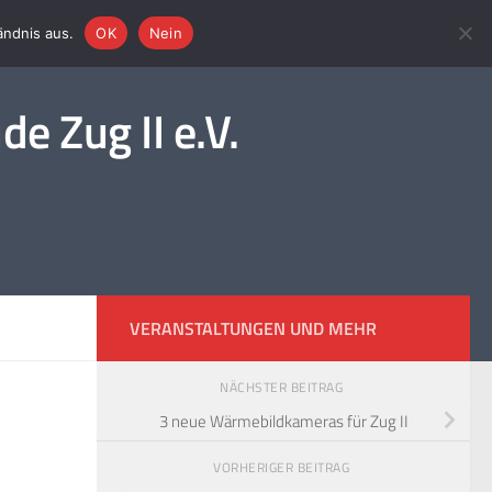
ändnis aus.
OK
Nein
e Zug II e.V.
VERANSTALTUNGEN UND MEHR
NÄCHSTER BEITRAG
3 neue Wärmebildkameras für Zug II
VORHERIGER BEITRAG