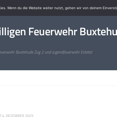
pende
Über uns
Impressum
ies. Wenn du die Website weiter nutzt, gehen wir von deinem Einverst
illigen Feuerwehr Buxtehud
: Feuerwehr Buxtehude Zug 2 und Jugendfeuerwehr Estetal
RT
4. DEZEMBER 2025